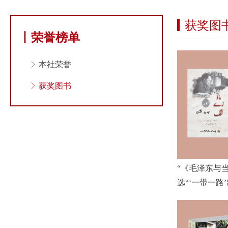
获奖图
丨荣誉榜单
ꁕ
本社荣誉
ꁕ
获奖图书
“《毛泽东与
选“‘一带一
书‘走出去’）”