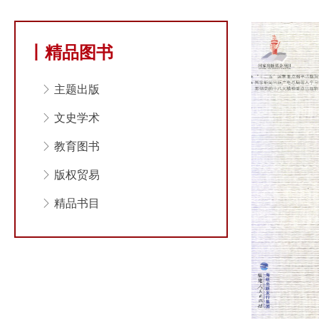
丨精品图书
ꁕ
主题出版
ꁕ
文史学术
ꁕ
教育图书
ꁕ
版权贸易
ꁕ
精品书目